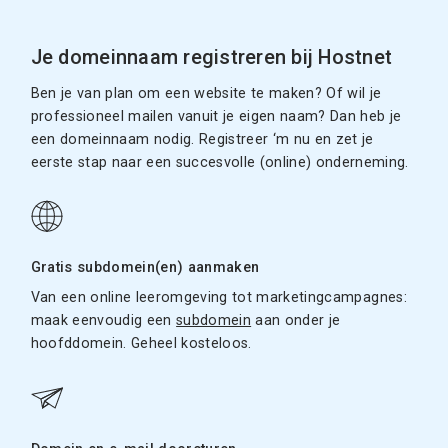
Je domeinnaam registreren bij Hostnet
Ben je van plan om een website te maken? Of wil je
professioneel mailen vanuit je eigen naam? Dan heb je
een domeinnaam nodig. Registreer ‘m nu en zet je
eerste stap naar een succesvolle (online) onderneming.
Gratis subdomein(en) aanmaken
Van een online leeromgeving tot marketingcampagnes:
maak eenvoudig een
subdomein
aan onder je
hoofddomein. Geheel kosteloos.